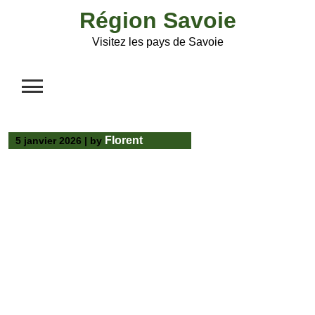
Skip
Région Savoie
to
content
Visitez les pays de Savoie
Florent
5 janvier 2026
|
by