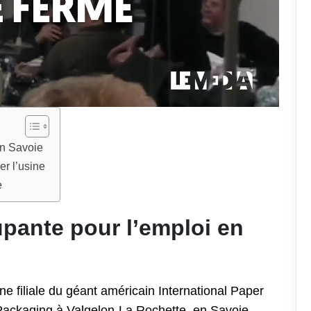
en Savoie
er l’usine
e
pante pour l’emploi en
 une filiale du géant américain International Paper
Packaging à Valgelon-La Rochette, en Savoie,