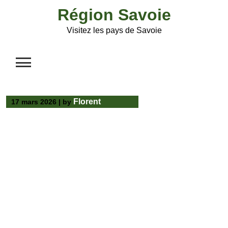
Skip
Région Savoie
to
content
Visitez les pays de Savoie
Florent
17 mars 2026
|
by